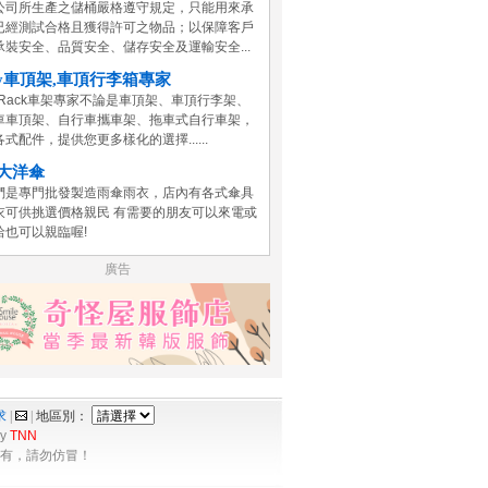
公司所生產之儲桶嚴格遵守規定，只能用來承
已經測試合格且獲得許可之物品；以保障客戶
承裝安全、品質安全、儲存安全及運輸安全...
y車頂架,車頂行李箱專家
yRack車架專家不論是車頂架、車頂行李架、
車車頂架、自行車攜車架、拖車式自行車架，
式配件，提供您更多樣化的選擇......
大洋傘
們是專門批發製造雨傘雨衣，店內有各式傘具
衣可供挑選價格親民 有需要的朋友可以來電或
洽也可以親臨喔!
廣告
求
|
|
地區別：
by
TNN
所有，請勿仿冒！