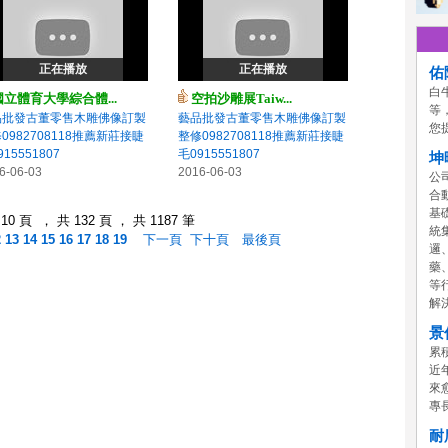
正在播放
正在播放
佑
白
國立體育大學綜合體...
空拍沙雕展Taiw...
等
品批發古董零售木雕佛像訂製
藝品批發古董零售木雕佛像訂製
您
0982708118推薦新莊接睫
整修0982708118推薦新莊接睫
15551807
毛0915551807
坤
6-06-03
2016-06-03
公
合
基
0 頁 ， 共 132 頁 ， 共 1187 筆
統
2
13
14
15
16
17
18
19
下一頁
下十頁
最後頁
邏
藥
等
解
景
累
近
來
專
耐