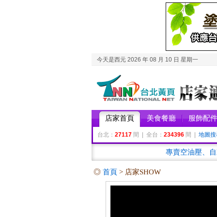
今天是西元 2026 年 08 月 10 日 星期一
店家首頁
美食餐廳
服飾配
台北：
27117
間 | 全台：
234396
間 |
地圖搜
專賣空油壓、自
◎
首頁
> 店家SHOW