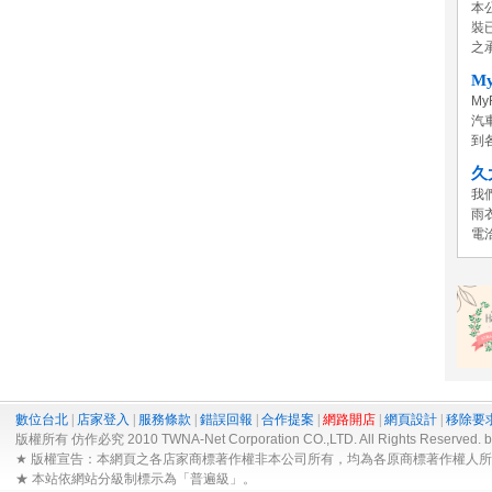
本
裝
之
M
M
汽
到各
久
我
雨
電
數位台北
|
店家登入
|
服務條款
|
錯誤回報
|
合作提案
|
網路開店
|
網頁設計
|
移除要
版權所有 仿作必究 2010 TWNA-Net Corporation CO.,LTD. All Rights Reserved. 
★ 版權宣告：本網頁之各店家商標著作權非本公司所有，均為各原商標著作權人
★ 本站依網站分級制標示為「普遍級」。