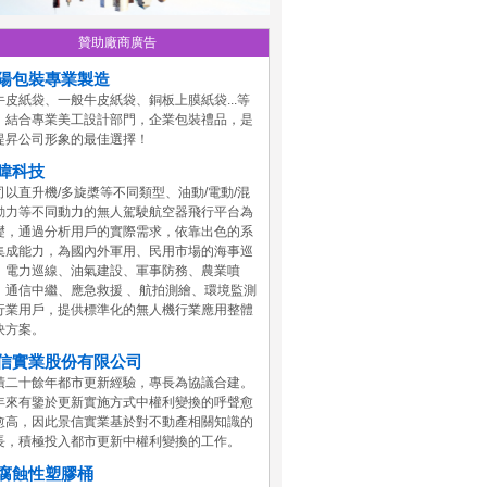
贊助廠商廣告
陽包裝專業製造
牛皮紙袋、一般牛皮紙袋、銅板上膜紙袋...等
，結合專業美工設計部門，企業包裝禮品，是
提昇公司形象的最佳選擇！
暐科技
司以直升機/多旋槳等不同類型、油動/電動/混
動力等不同動力的無人駕駛航空器飛行平台為
礎，通過分析用戶的實際需求，依靠出色的系
集成能力，為國內外軍用、民用市場的海事巡
、電力巡線、油氣建設、軍事防務、農業噴
、通信中繼、應急救援 、航拍測繪、環境監測
行業用戶，提供標準化的無人機行業應用整體
決方案。
信實業股份有限公司
積二十餘年都市更新經驗，專長為協議合建。
年來有鑒於更新實施方式中權利變換的呼聲愈
愈高，因此景信實業基於對不動產相關知識的
長，積極投入都市更新中權利變換的工作。
腐蝕性塑膠桶