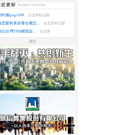
外約瀨gogo589
台北市松山區
薇思愛莉美容養生概念...
台北市中正區
數位台灣TNN網頁設...
台北市
廣告