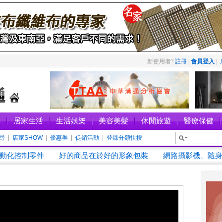
新使用者?
註冊
|
會員登入
|
件
居家生活
生活娛樂
美容美髮
休閒旅遊
醫療保健
尋
|
店家SHOW
|
優惠券
|
促銷活動
|
登錄分類快搜
新進店家
動化控制零件
好的商品在於好的形象包裝
網路攝影機、隨