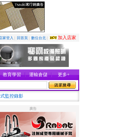
加入店家
店家登入
|
回首頁
|
數位台北
|
教育學習
運輸倉儲
更多+
身式監控錄影
廣告