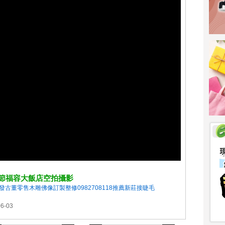
雕節福容大飯店空拍攝影
發古董零售木雕佛像訂製整修0982708118推薦新莊接睫毛
6-03