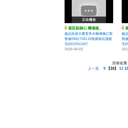
正在播放
新莊副都心 機場捷...
藝品批發古董零售木雕佛像訂製
藝
整修0982708118推薦新莊接睫
整修
毛0915551807
毛09
2016-06-03
201
目前在第 1
上一頁
9
【
10
】
11
1