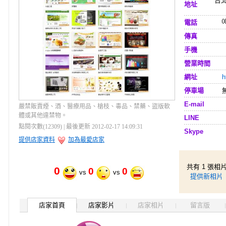
台
地址
電話
傳真
手機
營業時間
網址
h
停車場
E-mail
嚴禁販賣煙、酒、醫療用品、槍枝、毒品、禁藥、盜版軟
體或其他違禁物。
LINE
點閱次數(12309) | 最後更新 2012-02-17 14:09:31
Skype
提供店家資料
加為最愛店家
共有 1 張相
0
0
0
vs
vs
提供新相片
店家首頁
店家影片
店家相片
留言版