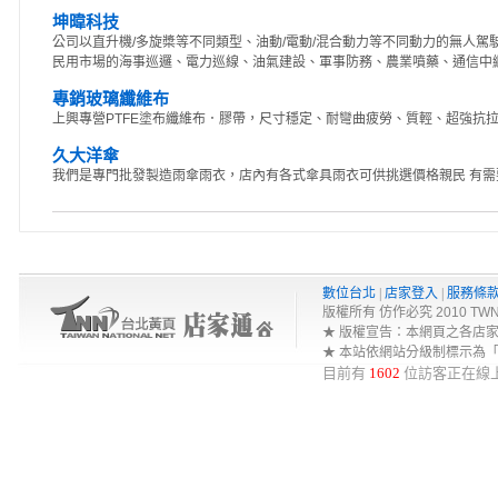
坤暐科技
公司以直升機/多旋槳等不同類型、油動/電動/混合動力等不同動力的無人
民用市場的海事巡邏、電力巡線、油氣建設、軍事防務、農業噴藥、通信中
專銷玻璃纖維布
上興專營PTFE塗布纖維布．膠帶，尺寸穩定、耐彎曲疲勞、質輕、超強抗拉強
久大洋傘
我們是專門批發製造雨傘雨衣，店內有各式傘具雨衣可供挑選價格親民 有需
數位台北
|
店家登入
|
服務條
版權所有 仿作必究 2010 TWNA-Net 
★ 版權宣告：本網頁之各店
★ 本站依網站分級制標示為
目前有
1602
位訪客正在線