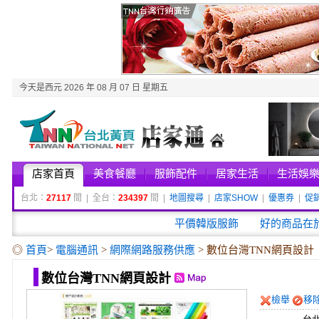
今天是西元 2026 年 08 月 07 日 星期五
店家首頁
美食餐廳
服飾配件
居家生活
生活娛
台北：
27117
間 | 全台：
234397
間 |
地圖搜尋
|
店家SHOW
|
優惠券
|
促
平價韓版服飾
好的商品在
◎
首頁
>
電腦通訊
>
網際網路服務供應
> 數位台灣TNN網頁設計
數位台灣TNN網頁設計
檢舉
移