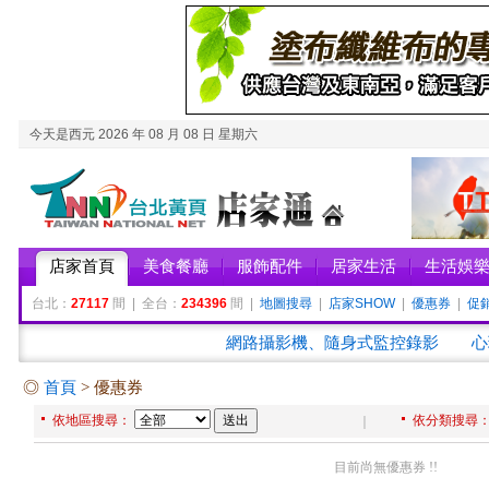
今天是西元 2026 年 08 月 08 日 星期六
店家首頁
美食餐廳
服飾配件
居家生活
生活娛
台北：
27117
間 | 全台：
234396
間 |
地圖搜尋
|
店家SHOW
|
優惠券
|
促
網路攝影機、隨身式監控錄影
心
◎
首頁
> 優惠券
依地區搜尋：
依分類搜尋
｜
目前尚無優惠券 !!