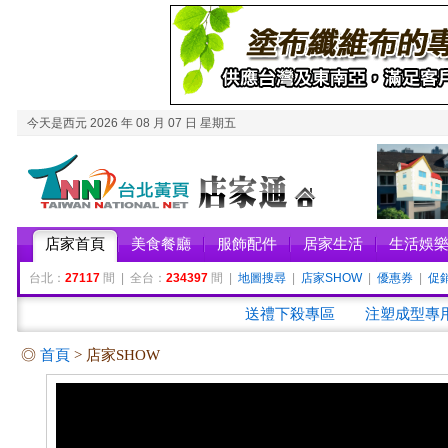
今天是西元 2026 年 08 月 07 日 星期五
店家首頁
美食餐廳
服飾配件
居家生活
生活娛
台北：
27117
間 | 全台：
234397
間 |
地圖搜尋
|
店家SHOW
|
優惠券
|
促
送禮下殺專區
注塑成型專
◎
首頁
> 店家SHOW