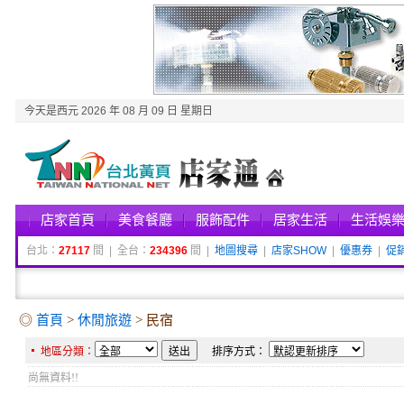
今天是西元 2026 年 08 月 09 日 星期日
店家首頁
美食餐廳
服飾配件
居家生活
生活娛
台北：
27117
間 | 全台：
234396
間 |
地圖搜尋
|
店家SHOW
|
優惠券
|
促
◎
首頁
>
休閒旅遊
> 民宿
地區分類：
排序方式：
尚無資料!!