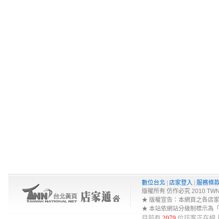
數位台北
|
店家登入
|
服務條
版權所有 仿作必究 2010 TWNA-Net 
★ 版權宣告：本網頁之各店
★ 本站依網站分級制標示為
目前有
2079
位訪客正在線