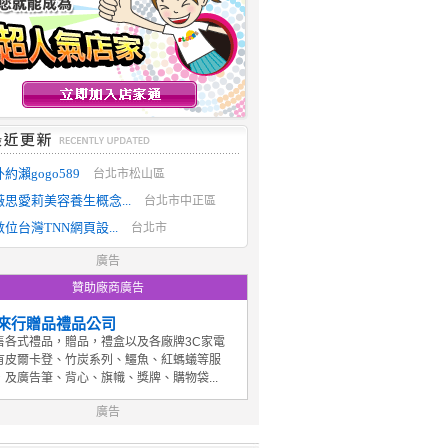
外約瀨gogo589
台北市松山區
薇思愛莉美容養生概念...
台北市中正區
數位台灣TNN網頁設...
台北市
廣告
贊助廠商廣告
來行贈品禮品公司
售各式禮品，贈品，禮盒以及各廠牌3C家電
有皮爾卡登、竹炭系列、鱷魚、紅螞蟻等服
，及廣告筆、背心、旗幟、獎牌、購物袋...
廣告