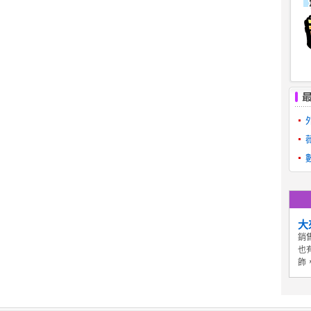
大
銷
也
飾