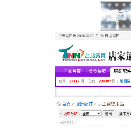
今天是西元 2026 年 08 月 06 日 星期四
店家首頁
美食餐廳
服飾配
台北：
27117
間 | 全台：
234397
間 |
地圖搜
◎
首頁
>
服飾配件
> 手工裁縫用品
地區分類：
排序方
尚無資料!!