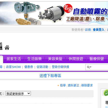
新使用者?
註冊
|
會員登入
|
件
居家生活
生活娛樂
美容美髮
休閒旅遊
醫療保健
尋
|
店家SHOW
|
優惠券
|
促銷活動
|
登錄分類快搜
新進店家
送禮下殺專區
檢舉
|
資料更正
|
移除要求
式：