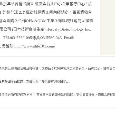
0台北嘉年華會獲得讚譽 並參與台北中小企業輔導中心 ”品
.外銷全球 2.奇摩商城網購 3.國內經銷商 4.電視購物台
團購 2.合作OEM&ODM生產 3.徵區域經銷商 4.徵微
本技術台灣生產) Herbaly Biotechnology Inc.
3-5560-095傳真:03-5560-043 Email:
維珍 http://www.nlife101.com/
承裝已經測試合格且獲得許可之物品；以保障客戶之承裝安全、品質安全、儲存安全及
有多國產品認證，為廣大客戶提供優質照明設備....
於價值與簡約舒適為主旨， 專售當季最新韓版系列服飾，提供品質優良，價格合理的