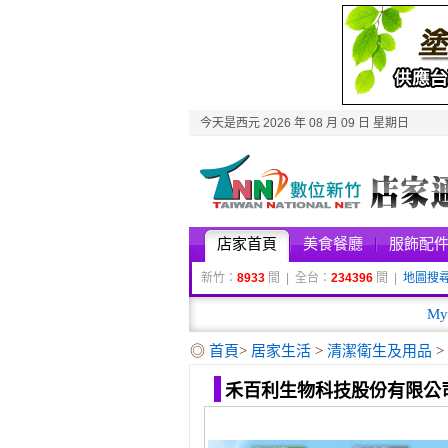
今天是西元 2026 年 08 月 09 日 星期日
店家首頁
美食餐廳
服飾配
新竹：
8933
間 | 全台：
234396
間 |
地圖搜
M
◎
首頁
>
居家生活
>
清潔衛生及用品
禾百利生物科技股份有限公