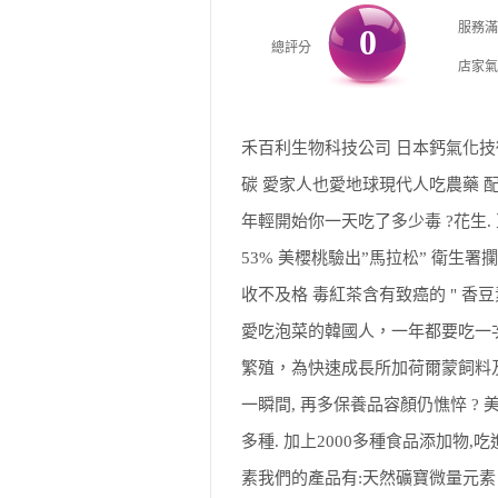
服務滿
0
總評分
店家氣
禾百利生物科技公司 日本鈣氣化技
碳 愛家人也愛地球現代人吃農藥 
年輕開始你一天吃了多少毒 ?花生. 
53% 美櫻桃驗出”馬拉松” 衛生署
收不及格 毒紅茶含有致癌的 " 香豆素
愛吃泡菜的韓國人，一年都要吃一次
繁殖，為快速成長所加荷爾蒙飼料
一瞬間, 再多保養品容顏仍憔悴 ? 
多種. 加上2000多種食品添加物,
素我們的產品有:天然礦寶微量元素