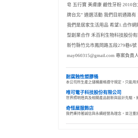
皂 五行寶 美膚康 鹼性牙粉 201
牌台北” 遴選活動 我們目前通路有 1
我們是居家生活用品 希望1.合作網購與
型創業合作 禾百利生物科技股份有限公司 (日
新竹縣竹北市鳳岡路五段279巷6號 TEL:0
may060315@gmail.com 專案負責人 吳
耐腐蝕性塑膠桶
本公司所生產之儲桶嚴格遵守規定，只能用來
唯可電子科技股份有限公司
世界照明燈具及相關產品創新與設計先驅，擁
奇怪屋服飾店
我們秉持著誠信與永續經營為理念，並注重